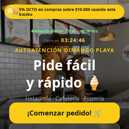
5% DCTO en compras sobre $10.000 usando este
🎉
kiosko
Abierto ahora
· 11:30 – 00:00 hrs
03:24:45
Cierre en
AUTOATENCIÓN DIMANGO PLAYA
Pide fácil
y rápido 🍦
Heladería · Cafetería · Pizzería
¡Comenzar pedido! 🛒