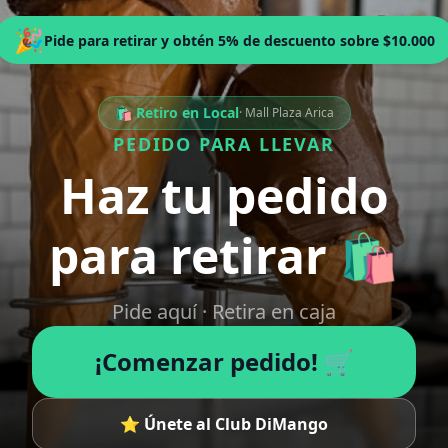
🎉
Pide para retirar y obtén 5% de descuento sobre $10.000
🛍️ Retiro en Local
· Mall Plaza Arica
PEDIDO PARA LLEVAR
Haz tu pedido
para retirar 🛍️
Pide aquí · Retira en caja
¡Comenzar pedido! 🛒
⭐ Únete al Club DiMango